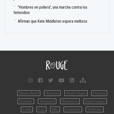
"Hombres en pollera", una marcha contra los
femicidios
Afirman que Kate Middleton espera mellizos
Diario Perfil
Noticias
Marie Claire
Fortuna
Hombre
Weekend
Parabrisas
Supercampo
Look
Luz
Mía
Lunateen
BATimes