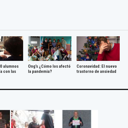
10 alumnos
Ong’s ¿Cómo los afectó
Coronavidad: El nuevo
ía con las
la pandemia?
trastorno de ansiedad