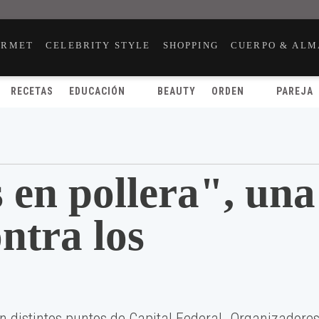
URMET
CELEBRITY STYLE
SHOPPING
CUERPO & ALM
RECETAS
EDUCACIÓN
BEAUTY
ORDEN
PAREJA
en pollera", una
ntra los
en distintos puntos de Capital Federal. Organizadore