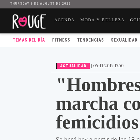
THURSDAY 6 DE AUGUST DE 2026
AGENDA
MODA Y BELLEZA
GO
TEMAS DEL DÍA
FITNESS
TENDENCIAS
SEXUALIDAD
|
05-11-2015 17:50
ACTUALIDAD
"Hombres 
marcha co
femicidios
Se hará hoy a partir de las 18 