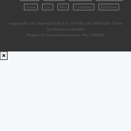
Look
Luz
Mía
Lunateen
BATimes
rouge.perfil.com - Editorial Perfil S.A.
| © Perfil.com 2006-2026 - Todos
los derechos reservados
Registro de Propiedad Intelectual: Nro. 5346433