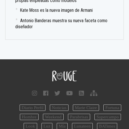
propias empleadas como modelos
Kate Moss es la nueva imagen de Armani
Antonio Banderas muestra su nueva faceta como
diseñador
Diario Perfil
Noticias
Marie Claire
Fortuna
Hombre
Weekend
Parabrisas
Supercampo
Look
Luz
Mía
Lunateen
BATimes