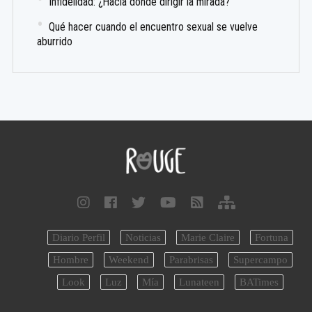
Infidelidad: ¿Hacia dónde dirigir la mirada?
Qué hacer cuando el encuentro sexual se vuelve
aburrido
Diario Perfil
Noticias
Marie Claire
Fortuna
Hombre
Weekend
Parabrisas
Supercampo
Look
Luz
Mía
Lunateen
BATimes