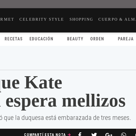
URMET
CELEBRITY STYLE
SHOPPING
CUERPO & ALM
RECETAS
EDUCACIÓN
BEAUTY
ORDEN
PAREJA
ue Kate
 espera mellizos
có que la duquesa está embarazada de tres meses.
COMPARTÍ ESTA NOTA