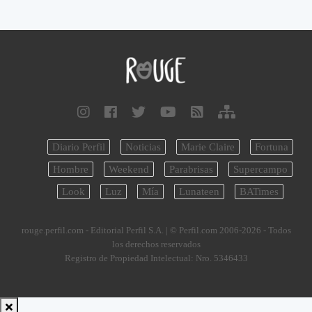
Diario Perfil
Noticias
Marie Claire
Fortuna
Hombre
Weekend
Parabrisas
Supercampo
Look
Luz
Mía
Lunateen
BATimes
rouge.perfil.com - Editorial Perfil S.A.
| © Perfil.com 2006-2026 - Todos
los derechos reservados
Registro de Propiedad Intelectual: Nro. 5346433