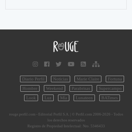
Diario Perfil
Noticias
Marie Claire
Fortuna
Hombre
Weekend
Parabrisas
Supercampo
Look
Luz
Mía
Lunateen
BATimes
rouge.perfil.com - Editorial Perfil S.A.
| © Perfil.com 2006-2026 - Todos
los derechos reservados
Registro de Propiedad Intelectual: Nro. 5346433