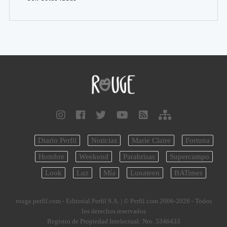
Diario Perfil
Noticias
Marie Claire
Fortuna
Hombre
Weekend
Parabrisas
Supercampo
Look
Luz
Mía
Lunateen
BATimes
rouge.perfil.com - Editorial Perfil S.A.
| © Perfil.com 2006-2026 - Todos
los derechos reservados
Registro de Propiedad Intelectual: Nro. 5346433