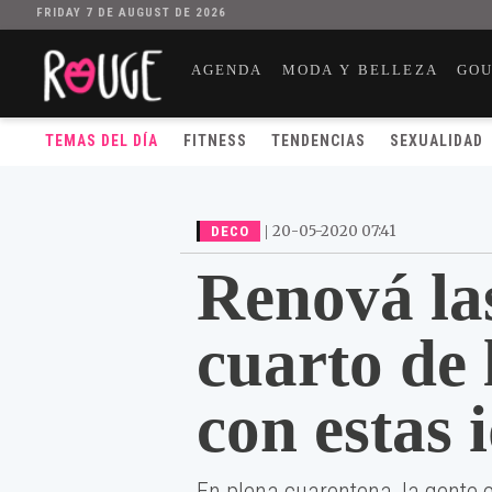
FRIDAY 7 DE AUGUST DE 2026
AGENDA
MODA Y BELLEZA
GO
TEMAS DEL DÍA
FITNESS
TENDENCIAS
SEXUALIDAD
|
20-05-2020 07:41
DECO
Renová la
cuarto de 
con estas 
En plena cuarentena, la gente