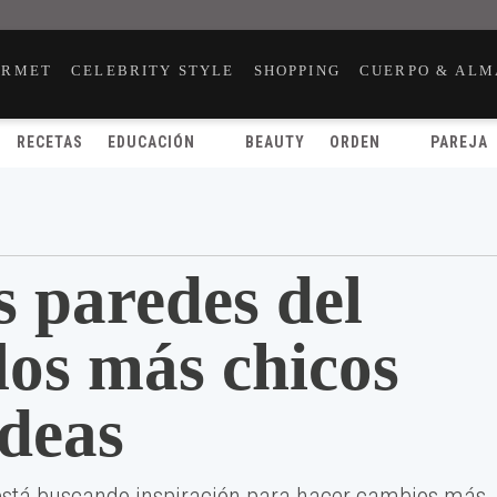
URMET
CELEBRITY STYLE
SHOPPING
CUERPO & ALM
RECETAS
EDUCACIÓN
BEAUTY
ORDEN
PAREJA
s paredes del
los más chicos
ideas
 está buscando inspiración para hacer cambios más