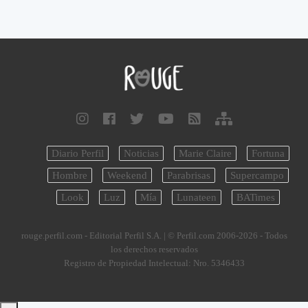
Diario Perfil
Noticias
Marie Claire
Fortuna
Hombre
Weekend
Parabrisas
Supercampo
Look
Luz
Mía
Lunateen
BATimes
rouge.perfil.com - Editorial Perfil S.A.
| © Perfil.com 2006-2026 - Todos
los derechos reservados
Registro de Propiedad Intelectual: Nro. 5346433