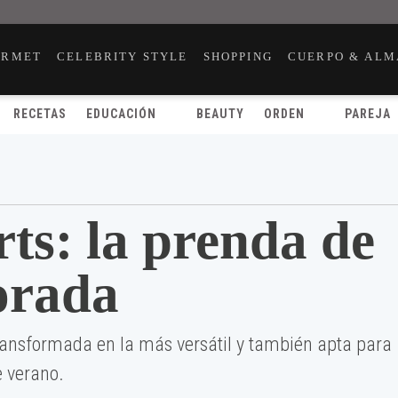
URMET
CELEBRITY STYLE
SHOPPING
CUERPO & ALM
RECETAS
EDUCACIÓN
BEAUTY
ORDEN
PAREJA
ts: la prenda de
orada
ransformada en la más versátil y también apta para
e verano.