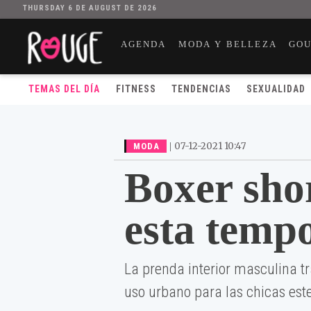
THURSDAY 6 DE AUGUST DE 2026
AGENDA
MODA Y BELLEZA
GO
TEMAS DEL DÍA
FITNESS
TENDENCIAS
SEXUALIDAD
|
07-12-2021 10:47
MODA
Boxer shor
esta temp
La prenda interior masculina t
uso urbano para las chicas est