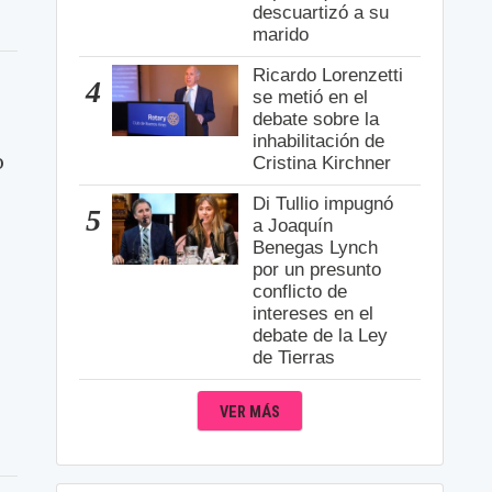
descuartizó a su
marido
Ricardo Lorenzetti
4
se metió en el
debate sobre la
inhabilitación de
o
Cristina Kirchner
Di Tullio impugnó
5
a Joaquín
Benegas Lynch
por un presunto
conflicto de
intereses en el
debate de la Ley
de Tierras
e
VER MÁS