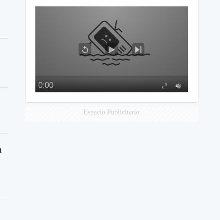
.
Espacio Publicitario
a