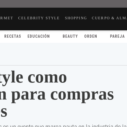
URMET
CELEBRITY STYLE
SHOPPING
CUERPO & ALM
RECETAS
EDUCACIÓN
BEAUTY
ORDEN
PAREJA
style como
ón para compras
es
es un evento que marca pauta en la industria de la