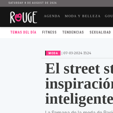
SATURDAY 8 DE AUGUST DE 2026
AGENDA
MODA Y BELLEZA
GO
TEMAS DEL DÍA
FITNESS
TENDENCIAS
SEXUALIDAD
|
07-03-2024 15:24
MODA
El street 
inspiraci
inteligent
La Semana de la moda de París 