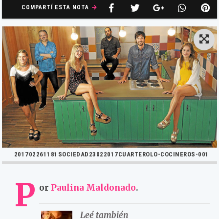
COMPARTÍ ESTA NOTA
201702261181SOCIEDAD23022017CUARTEROLO-COCINEROS-001
P
or
Paulina Maldonado
.
Leé también