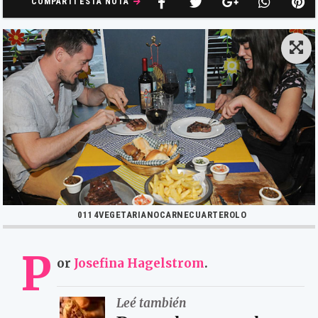
COMPARTÍ ESTA NOTA
0114VEGETARIANOCARNECUARTEROLO
P
or
Josefina Hagelstrom
.
Leé también