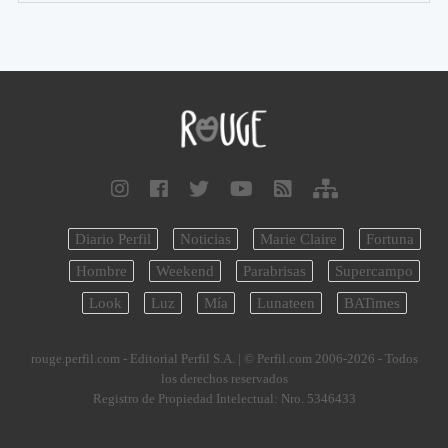
Diario Perfil
Noticias
Marie Claire
Fortuna
Hombre
Weekend
Parabrisas
Supercampo
Look
Luz
Mía
Lunateen
BATimes
rouge.perfil.com - Editorial Perfil S.A.
| © Perfil.com 2006-2026 - Todos
los derechos reservados
Registro de Propiedad Intelectual: Nro. 5346433