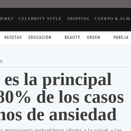
URMET
CELEBRITY STYLE
SHOPPING
CUERPO & ALM
RECETAS
EDUCACIÓN
BEAUTY
ORDEN
PAREJA
19
es la principal
80% de los casos
nos de ansiedad
a mensajería instantánea afecta a la salud, y las