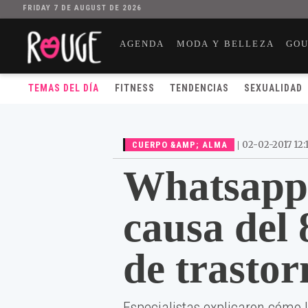
FRIDAY 7 DE AUGUST DE 2026
AGENDA
MODA Y BELLEZA
GO
TEMAS DEL DÍA
FITNESS
TENDENCIAS
SEXUALIDAD
|
02-02-2017 12:
CUERPO &AMP; ALMA
Whatsapp 
causa del 
de trastor
Especialistas explicaron cómo l