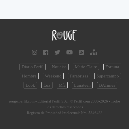
Diario Perfil
Noticias
Marie Claire
Fortuna
Hombre
Weekend
Parabrisas
Supercampo
Look
Luz
Mía
Lunateen
BATimes
rouge.perfil.com - Editorial Perfil S.A.
| © Perfil.com 2006-2026 - Todos
los derechos reservados
Registro de Propiedad Intelectual: Nro. 5346433