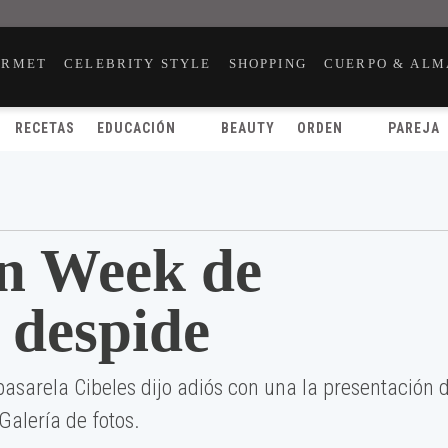
URMET
CELEBRITY STYLE
SHOPPING
CUERPO & ALM
RECETAS
EDUCACIÓN
BEAUTY
ORDEN
PAREJA
n Week de
 despide
pasarela Cibeles dijo adiós con una la presentación 
Galería de fotos.