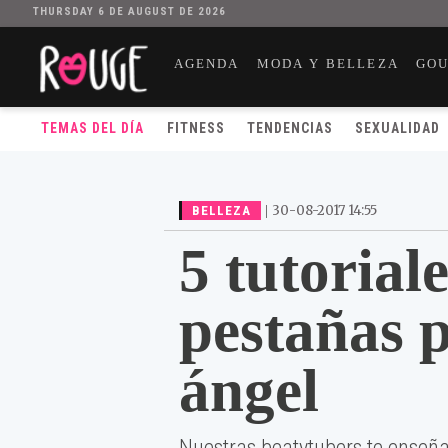
THURSDAY 6 DE AUGUST DE 2026
AGENDA
MODA Y BELLEZA
GO
TEMAS DEL DÍA
FITNESS
TENDENCIAS
SEXUALIDAD
|
30-08-2017 14:55
BELLEZA
5 tutorial
pestañas p
ángel
Nuestras beatytubers te enseña