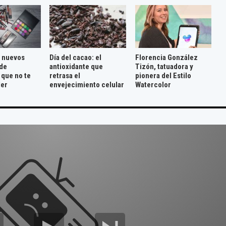
 nuevos
Día del cacao: el
Florencia González
de
antioxidante que
Tizón, tatuadora y
 que no te
retrasa el
pionera del Estilo
der
envejecimiento celular
Watercolor