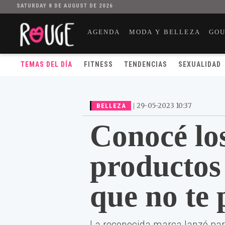
SATURDAY 8 DE AUGUST DE 2026
AGENDA
MODA Y BELLEZA
GO
TEMAS DEL DÍA
FITNESS
TENDENCIAS
SEXUALIDAD
|
29-05-2023 10:37
BELLEZA
Conocé lo
productos
que no te
La reconocida marca lanzó par