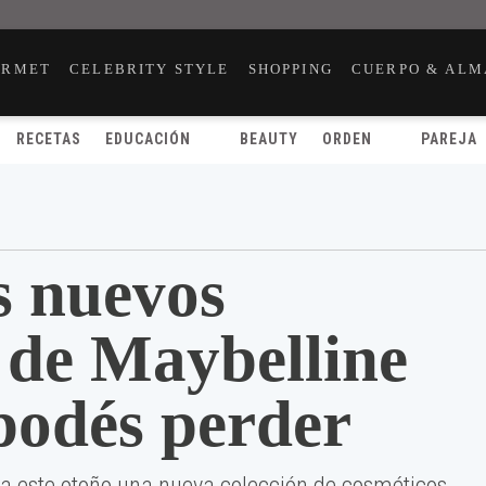
URMET
CELEBRITY STYLE
SHOPPING
CUERPO & ALM
RECETAS
EDUCACIÓN
BEAUTY
ORDEN
PAREJA
s nuevos
 de Maybelline
 podés perder
a este otoño una nueva colección de cosméticos.