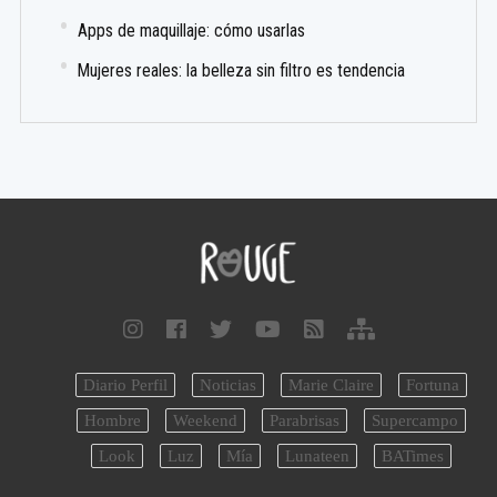
Apps de maquillaje: cómo usarlas
Mujeres reales: la belleza sin filtro es tendencia
Diario Perfil
Noticias
Marie Claire
Fortuna
Hombre
Weekend
Parabrisas
Supercampo
Look
Luz
Mía
Lunateen
BATimes