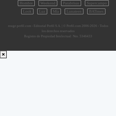
Hombre
Weekend
Parabrisas
Supercampo
Look
Luz
Mía
Lunateen
BATimes
rouge.perfil.com - Editorial Perfil S.A.
| © Perfil.com 2006-2026 - Todos
los derechos reservados
Registro de Propiedad Intelectual: Nro. 5346433