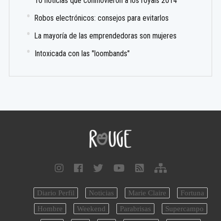
10 noticias que conmovieron a los royals 2014
Robos electrónicos: consejos para evitarlos
La mayoría de las emprendedoras son mujeres
Intoxicada con las "loombands"
Diario Perfil
Noticias
Marie Claire
Fortuna
Hombre
Weekend
Parabrisas
Supercampo