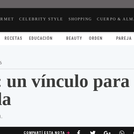
URMET
CELEBRITY STYLE
SHOPPING
CUERPO & ALM
RECETAS
EDUCACIÓN
BEAUTY
ORDEN
PAREJA
6
 un vínculo para
da
a.
COMPARTÍ ESTA NOTA