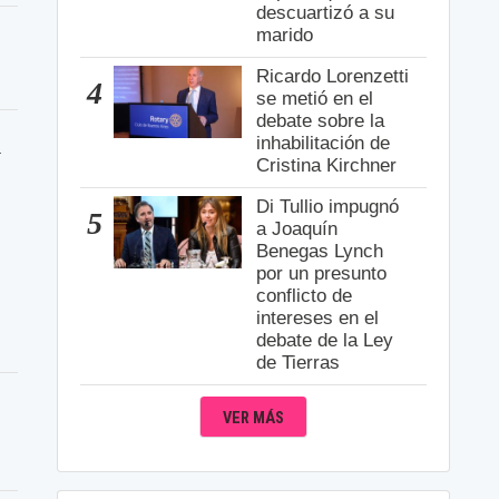
descuartizó a su
marido
Ricardo Lorenzetti
4
se metió en el
debate sobre la
inhabilitación de
a
Cristina Kirchner
Di Tullio impugnó
5
a Joaquín
Benegas Lynch
por un presunto
conflicto de
intereses en el
debate de la Ley
de Tierras
VER MÁS