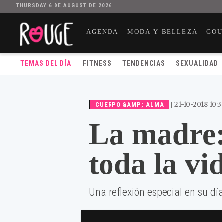
THURSDAY 6 DE AUGUST DE 2026
AGENDA
MODA Y BELLEZA
GO
TEMAS DEL DÍA
FITNESS
TENDENCIAS
SEXUALIDAD
|
21-10-2018 10:3
CUERPO &AMP; ALMA
La madre:
toda la vi
Una reflexión especial en su dí