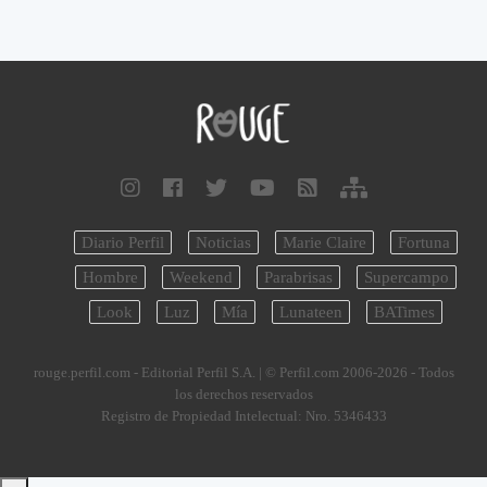
Diario Perfil
Noticias
Marie Claire
Fortuna
Hombre
Weekend
Parabrisas
Supercampo
Look
Luz
Mía
Lunateen
BATimes
rouge.perfil.com - Editorial Perfil S.A.
| © Perfil.com 2006-2026 - Todos
los derechos reservados
Registro de Propiedad Intelectual: Nro. 5346433