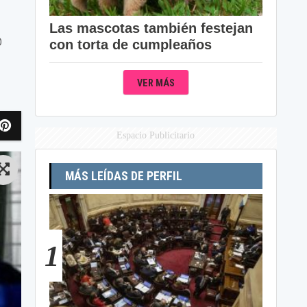
Las mascotas también festejan
o
con torta de cumpleaños
VER MÁS
Espacio Publicitario
MÁS LEÍDAS DE PERFIL
1