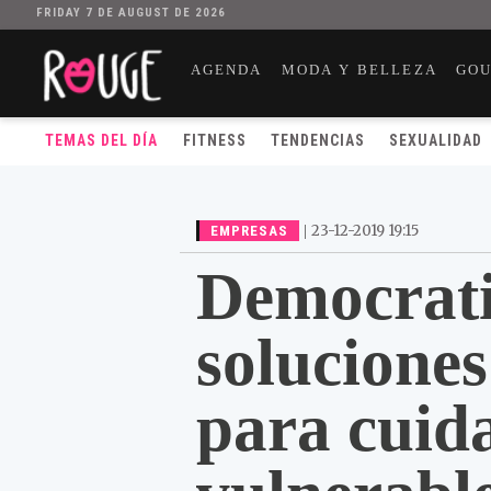
FRIDAY 7 DE AUGUST DE 2026
AGENDA
MODA Y BELLEZA
GO
TEMAS DEL DÍA
FITNESS
TENDENCIAS
SEXUALIDAD
|
23-12-2019 19:15
EMPRESAS
Democratiz
soluciones
para cuida