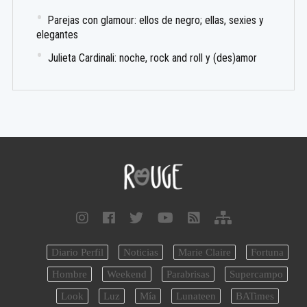
Parejas con glamour: ellos de negro; ellas, sexies y
elegantes
Julieta Cardinali: noche, rock and roll y (des)amor
Diario Perfil
Noticias
Marie Claire
Fortuna
Hombre
Weekend
Parabrisas
Supercampo
Look
Luz
Mía
Lunateen
BATimes