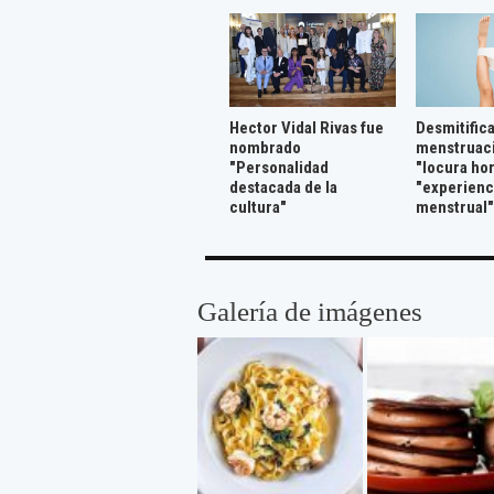
Hector Vidal Rivas fue
Desmitific
nombrado
menstruaci
"Personalidad
"locura hor
destacada de la
"experienc
cultura"
menstrual"
Galería de imágenes