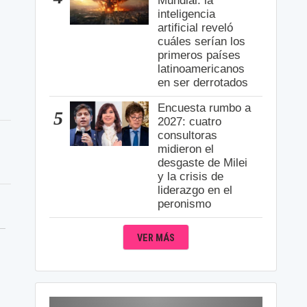
Mundial: la
inteligencia
artificial reveló
cuáles serían los
primeros países
latinoamericanos
en ser derrotados
Encuesta rumbo a
5
2027: cuatro
consultoras
midieron el
desgaste de Milei
y la crisis de
liderazgo en el
peronismo
VER MÁS