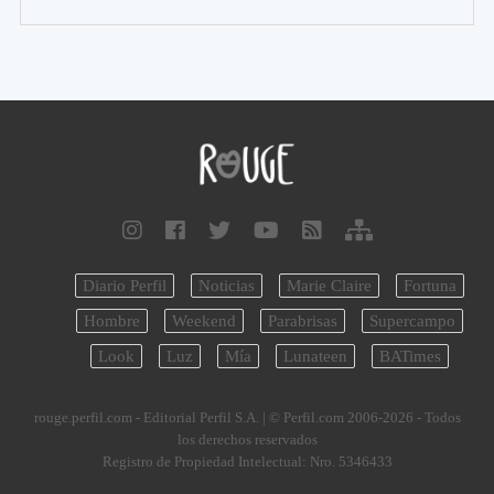
Diario Perfil
Noticias
Marie Claire
Fortuna
Hombre
Weekend
Parabrisas
Supercampo
Look
Luz
Mía
Lunateen
BATimes
rouge.perfil.com - Editorial Perfil S.A.
| © Perfil.com 2006-2026 - Todos
los derechos reservados
Registro de Propiedad Intelectual: Nro. 5346433