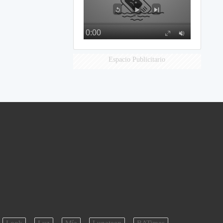
Espacio Publicitario
Look
Luz
Mía
Lunateen
BATimes