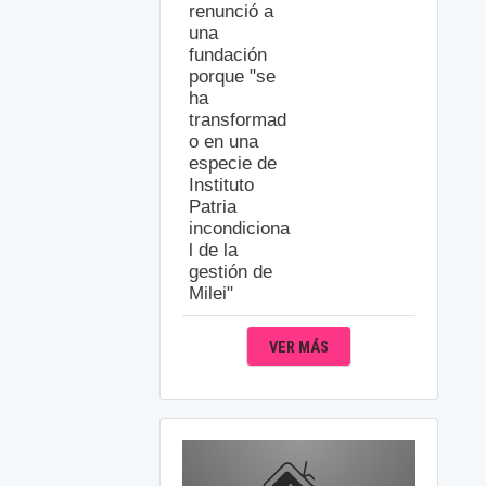
renunció a
una
fundación
porque "se
ha
transformad
o en una
especie de
Instituto
Patria
incondiciona
l de la
gestión de
Milei"
VER MÁS