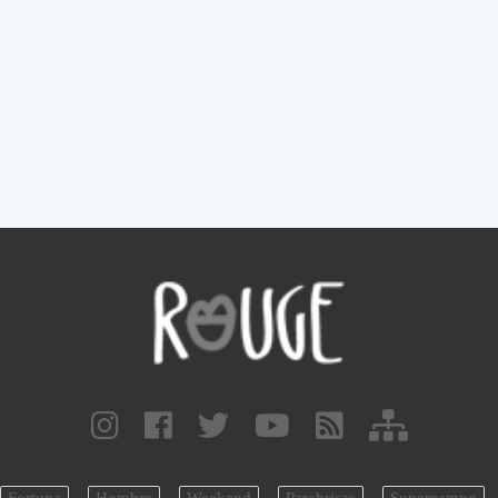
Fortuna
Hombre
Weekend
Parabrisas
Supercampo