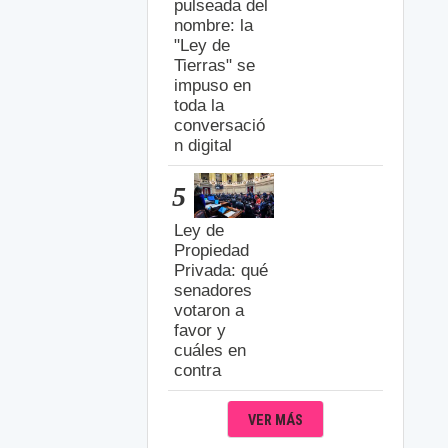
pulseada del
nombre: la
"Ley de
Tierras" se
impuso en
toda la
conversació
n digital
5
Ley de
Propiedad
Privada: qué
senadores
votaron a
favor y
cuáles en
contra
VER MÁS