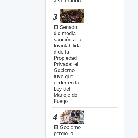
a su marido
3
El Senado
dio media
sanción a la
Inviolabilida
d de la
Propiedad
Privada: el
Gobierno
tuvo que
ceder en la
Ley del
Manejo del
Fuego
4
El Gobierno
perdió la