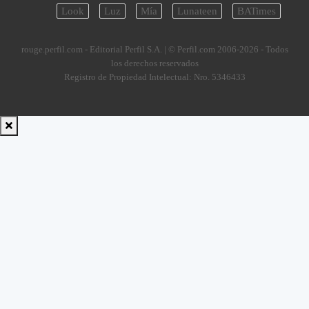
Look
Luz
Mía
Lunateen
BATimes
rouge.perfil.com - Editorial Perfil S.A.
| © Perfil.com 2006-2026 - Todos
los derechos reservados
Registro de Propiedad Intelectual: Nro. 5346433