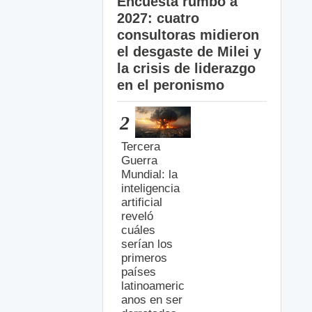
Encuesta rumbo a
2027: cuatro
consultoras midieron
el desgaste de Milei y
la crisis de liderazgo
en el peronismo
2
Tercera
Guerra
Mundial: la
inteligencia
artificial
reveló
cuáles
serían los
primeros
países
latinoameric
anos en ser