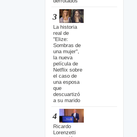
derrotados
3
La historia
real de
"Elize:
Sombras de
una mujer",
la nueva
película de
Netflix sobre
el caso de
una esposa
que
descuartizó
a su marido
4
Ricardo
Lorenzetti