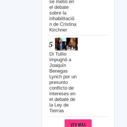
se metió en
el debate
sobre la
inhabilitació
n de Cristina
Kirchner
5
Di Tullio
impugnó a
Joaquín
Benegas
Lynch por un
presunto
conflicto de
intereses en
el debate de
la Ley de
Tierras
VER MÁS