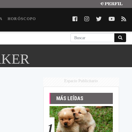
A
HORÓSCOPO
RKER
Espacio Publicitario
MÁS LEÍDAS
1