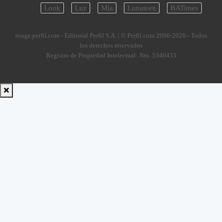
Look
Luz
Mía
Lunateen
BATimes
rouge.perfil.com - Editorial Perfil S.A.
| © Perfil.com 2006-2026 - Todos
los derechos reservados
Registro de Propiedad Intelectual: Nro. 5346433