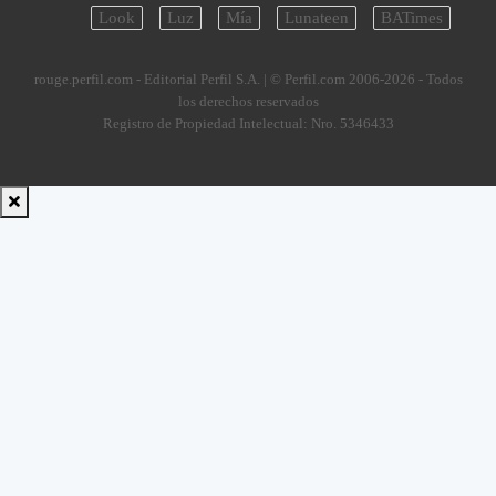
Look
Luz
Mía
Lunateen
BATimes
rouge.perfil.com - Editorial Perfil S.A.
| © Perfil.com 2006-2026 - Todos
los derechos reservados
Registro de Propiedad Intelectual: Nro. 5346433