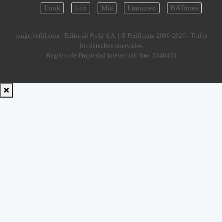
Look
Luz
Mía
Lunateen
BATimes
rouge.perfil.com - Editorial Perfil S.A.
| © Perfil.com 2006-2026 - Todos
los derechos reservados
Registro de Propiedad Intelectual: Nro. 5346433