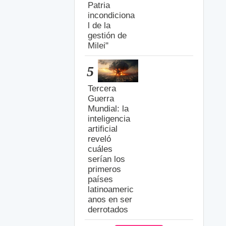
Patria
incondiciona
l de la
gestión de
Milei"
5
Tercera
Guerra
Mundial: la
inteligencia
artificial
reveló
cuáles
serían los
primeros
países
latinoameric
anos en ser
derrotados