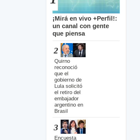
¡Mirá en vivo +Perfil!:
un canal con gente
que piensa
2
Quirno
reconoció
que el
gobierno de
Lula solicitó
el retiro del
embajador
argentino en
Brasil
3
Encuesta