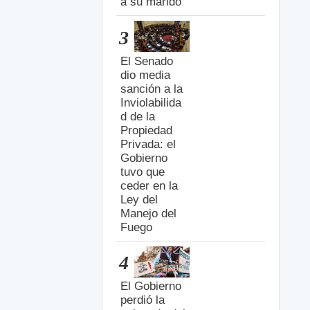
a su marido
3
El Senado
dio media
sanción a la
Inviolabilida
d de la
Propiedad
Privada: el
Gobierno
tuvo que
ceder en la
Ley del
Manejo del
Fuego
4
El Gobierno
perdió la