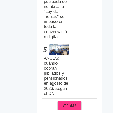
pulseada del
nombre: la
"Ley de
Tierras" se
impuso en
toda la
conversació
n digital
5
ANSES:
cuándo
cobran
jubilados y
pensionados
en agosto de
2026, según
el DNI
VER MÁS