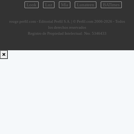
Look
Luz
Mía
Lunateen
BATimes
rouge.perfil.com - Editorial Perfil S.A.
| © Perfil.com 2006-2026 - Todos
los derechos reservados
Registro de Propiedad Intelectual: Nro. 5346433