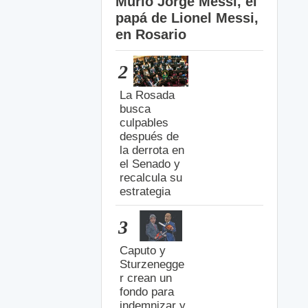
Murió Jorge Messi, el
papá de Lionel Messi,
en Rosario
2
La Rosada
busca
culpables
después de
la derrota en
el Senado y
recalcula su
estrategia
3
Caputo y
Sturzenegge
r crean un
fondo para
indemnizar y