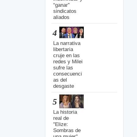
“ganar”
sindicatos
aliados
4
La narrativa
libertaria
cruje en las
redes y Milei
sufre las
consecuenci
as del
desgaste
5
La historia
real de
"Elize:
Sombras de
una mujer",