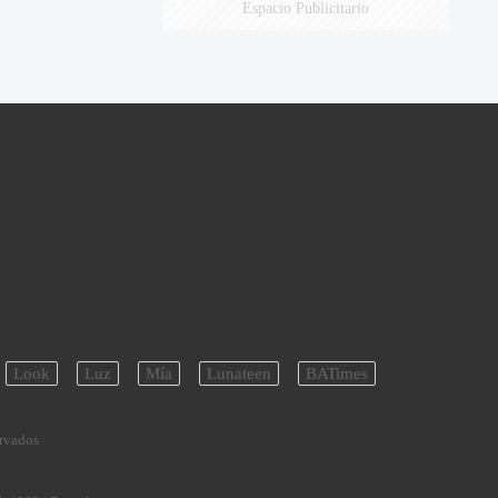
Espacio Publicitario
Look
Luz
Mía
Lunateen
BATimes
ervados