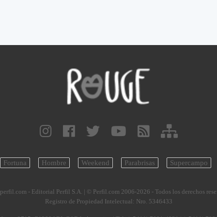
Fortuna
Hombre
Weekend
Parabrisas
Supercampo
perfil.com - Editorial Perfil S.A.
| © Perfil.com 2006-2026 - Todos los derechos res
Registro de Propiedad Intelectual: Nro. 5346433