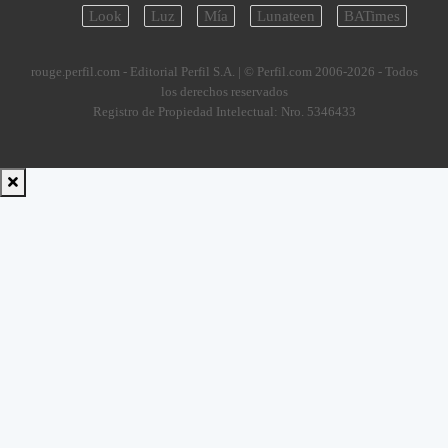
Look
Luz
Mía
Lunateen
BATimes
rouge.perfil.com - Editorial Perfil S.A.
| © Perfil.com 2006-2026 - Todos
los derechos reservados
Registro de Propiedad Intelectual: Nro. 5346433