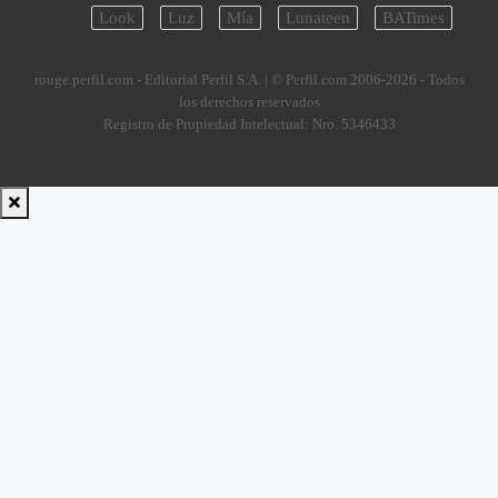
Look
Luz
Mía
Lunateen
BATimes
rouge.perfil.com - Editorial Perfil S.A.
| © Perfil.com 2006-2026 - Todos
los derechos reservados
Registro de Propiedad Intelectual: Nro. 5346433