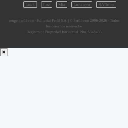
Look
Luz
Mía
Lunateen
BATimes
rouge.perfil.com - Editorial Perfil S.A.
| © Perfil.com 2006-2026 - Todos
los derechos reservados
Registro de Propiedad Intelectual: Nro. 5346433