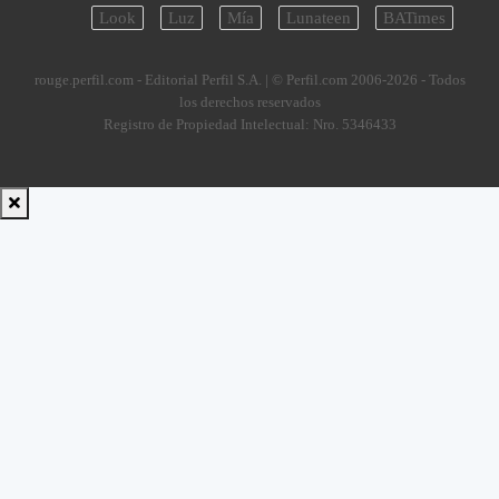
Look
Luz
Mía
Lunateen
BATimes
rouge.perfil.com - Editorial Perfil S.A.
| © Perfil.com 2006-2026 - Todos
los derechos reservados
Registro de Propiedad Intelectual: Nro. 5346433