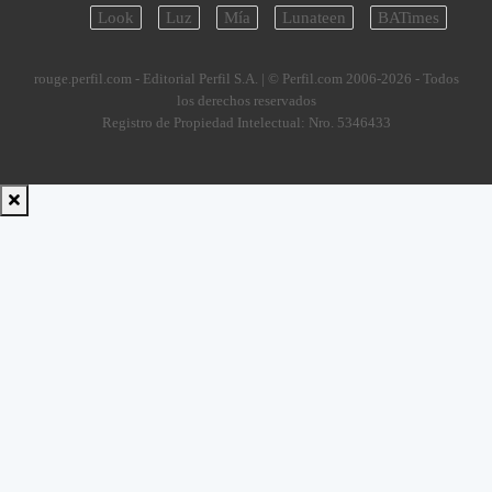
Look
Luz
Mía
Lunateen
BATimes
rouge.perfil.com - Editorial Perfil S.A.
| © Perfil.com 2006-2026 - Todos
los derechos reservados
Registro de Propiedad Intelectual: Nro. 5346433