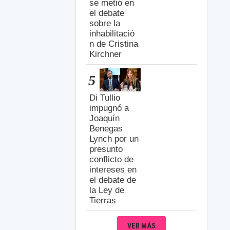
se metió en
el debate
sobre la
inhabilitació
n de Cristina
Kirchner
5
Di Tullio
impugnó a
Joaquín
Benegas
Lynch por un
presunto
conflicto de
intereses en
el debate de
la Ley de
Tierras
VER MÁS