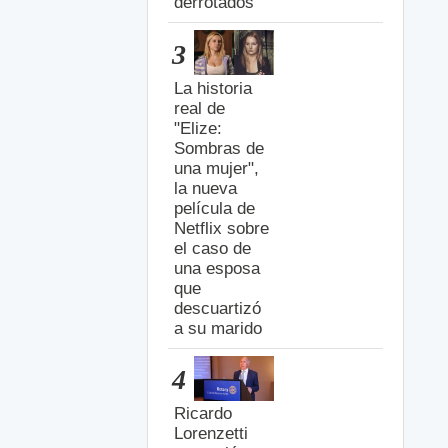
derrotados
3
La historia
real de
"Elize:
Sombras de
una mujer",
la nueva
película de
Netflix sobre
el caso de
una esposa
que
descuartizó
a su marido
4
Ricardo
Lorenzetti