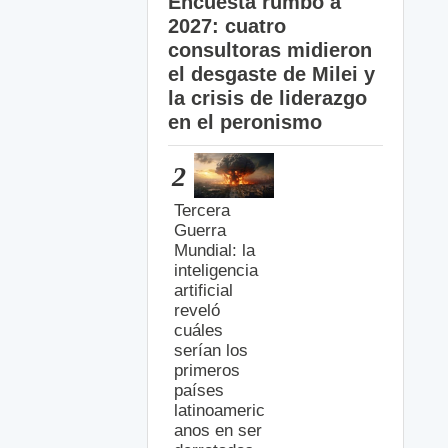
Encuesta rumbo a
2027: cuatro
consultoras midieron
el desgaste de Milei y
la crisis de liderazgo
en el peronismo
2
Tercera
Guerra
Mundial: la
inteligencia
artificial
reveló
cuáles
serían los
primeros
países
latinoameric
anos en ser