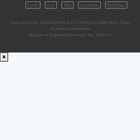
Look
Luz
Mía
Lunateen
BATimes
rouge.perfil.com - Editorial Perfil S.A.
| © Perfil.com 2006-2026 - Todos
los derechos reservados
Registro de Propiedad Intelectual: Nro. 5346433