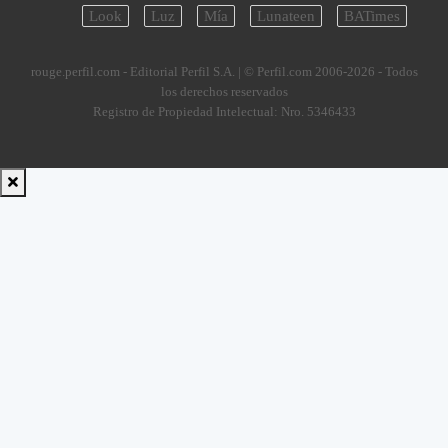
Look
Luz
Mía
Lunateen
BATimes
rouge.perfil.com - Editorial Perfil S.A.
| © Perfil.com 2006-2026 - Todos
los derechos reservados
Registro de Propiedad Intelectual: Nro. 5346433