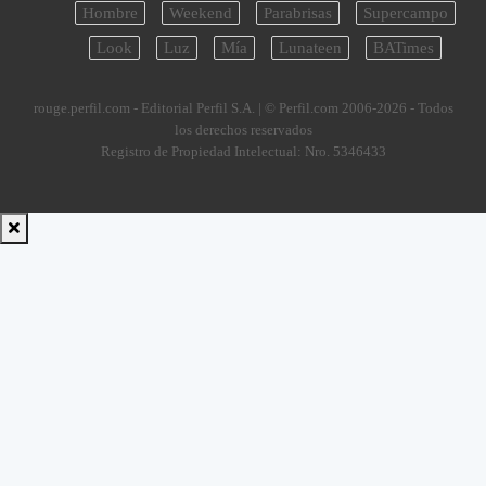
Hombre
Weekend
Parabrisas
Supercampo
Look
Luz
Mía
Lunateen
BATimes
rouge.perfil.com - Editorial Perfil S.A.
| © Perfil.com 2006-2026 - Todos
los derechos reservados
Registro de Propiedad Intelectual: Nro. 5346433